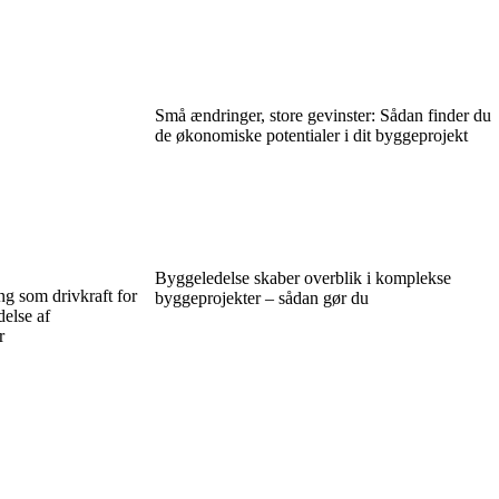
Små ændringer, store gevinster: Sådan finder du
de økonomiske potentialer i dit byggeprojekt
Byggeledelse skaber overblik i komplekse
g som drivkraft for
byggeprojekter – sådan gør du
else af
r