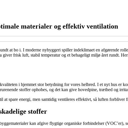
imale materialer og effektiv ventilation
sundt at bo i. I moderne nybyggeri spiller indeklimaet en afgørende rolle
giver frisk luft, stabil temperatur og et behageligt miljø året rundt. Her
valiteten i hjemmet stor betydning for vores helbred. I et nyt hus er kon
orurenende stoffer ophobes, og det kan give hovedpine, træthed og irritat
 at spare energi, men samtidig ventileres effektivt, så luften forbliver f
skadelige stoffer
byggematerialer kan afgive flygtige organiske forbindelser (VOC’er), so