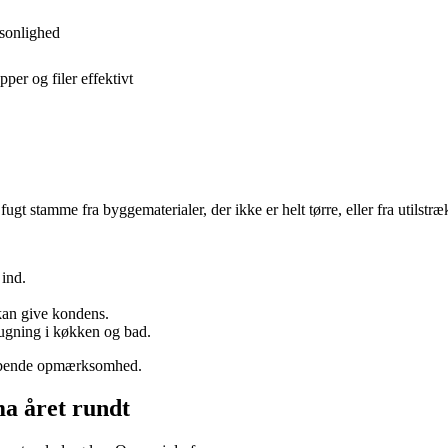
rsonlighed
er og filer effektivt
ugt stamme fra byggematerialer, der ikke er helt tørre, eller fra utilstræ
 ind.
kan give kondens.
sugning i køkken og bad.
 løbende opmærksomhed.
ma året rundt