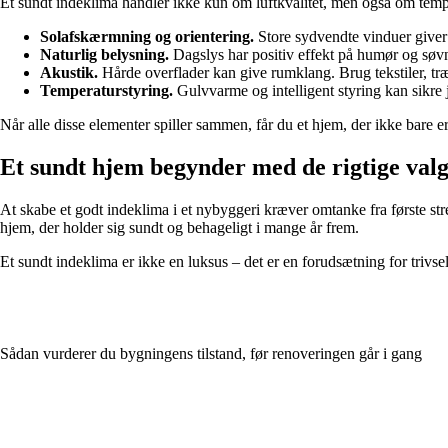
Et sundt indeklima handler ikke kun om luftkvalitet, men også om tempe
Solafskærmning og orientering.
Store sydvendte vinduer give
Naturlig belysning.
Dagslys har positiv effekt på humør og søvn
Akustik.
Hårde overflader kan give rumklang. Brug tekstiler, træ
Temperaturstyring.
Gulvvarme og intelligent styring kan sikre
Når alle disse elementer spiller sammen, får du et hjem, der ikke bare er 
Et sundt hjem begynder med de rigtige val
At skabe et godt indeklima i et nybyggeri kræver omtanke fra første str
hjem, der holder sig sundt og behageligt i mange år frem.
Et sundt indeklima er ikke en luksus – det er en forudsætning for trivse
Sådan vurderer du bygningens tilstand, før renoveringen går i gang