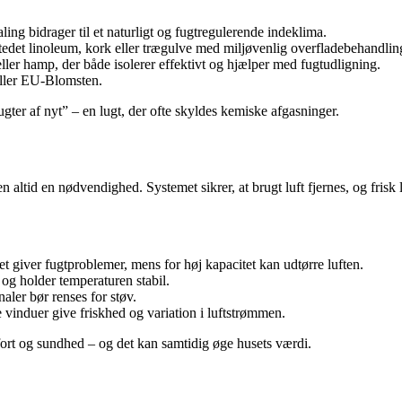
ng bidrager til et naturligt og fugtregulerende indeklima.
edet linoleum, kork eller trægulve med miljøvenlig overfladebehandlin
ler hamp, der både isolerer effektivt og hjælper med fugtudligning.
ller EU-Blomsten.
ugter af nyt” – en lugt, der ofte skyldes kemiske afgasninger.
id en nødvendighed. Systemet sikrer, at brugt luft fjernes, og frisk luf
et giver fugtproblemer, mens for høj kapacitet kan udtørre luften.
og holder temperaturen stabil.
naler bør renses for støv.
induer give friskhed og variation i luftstrømmen.
fort og sundhed – og det kan samtidig øge husets værdi.