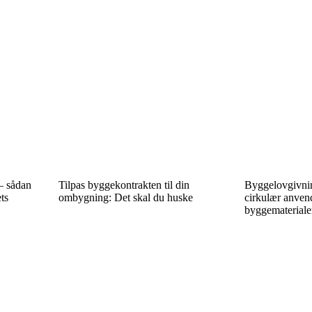
– sådan
Tilpas byggekontrakten til din
Byggelovgivnin
ts
ombygning: Det skal du huske
cirkulær anvend
byggemateriale