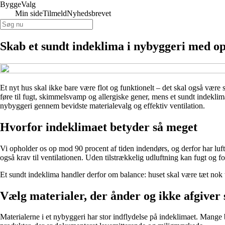
ByggeValg
Min side
Tilmeld
Nyhedsbrevet
Skab et sundt indeklima i nybyggeri med opt
Et nyt hus skal ikke bare være flot og funktionelt – det skal også være 
føre til fugt, skimmelsvamp og allergiske gener, mens et sundt indeklima 
nybyggeri gennem bevidste materialevalg og effektiv ventilation.
Hvorfor indeklimaet betyder så meget
Vi opholder os op mod 90 procent af tiden indendørs, og derfor har luftk
også krav til ventilationen. Uden tilstrækkelig udluftning kan fugt og f
Et sundt indeklima handler derfor om balance: huset skal være tæt nok til
Vælg materialer, der ånder og ikke afgiver 
Materialerne i et nybyggeri har stor indflydelse på indeklimaet. Mange 