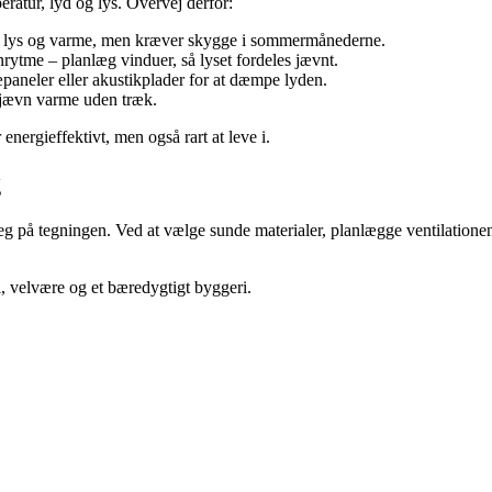
ratur, lyd og lys. Overvej derfor:
r lys og varme, men kræver skygge i sommermånederne.
rytme – planlæg vinduer, så lyset fordeles jævnt.
paneler eller akustikplader for at dæmpe lyden.
 jævn varme uden træk.
energieffektivt, men også rart at leve i.
g
eg på tegningen. Ved at vælge sunde materialer, planlægge ventilationen
l, velvære og et bæredygtigt byggeri.