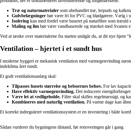
produkter, der er dokumenteret lavemitterende og miljømærkede.
Træ og naturmaterialer
som ubehandlet træ, lerpuds og kalkmali
Gulvbelægninger
bør være fri for PVC og blødgørere. Vælg i st
Isolering
kan med fordel være baseret på naturfibre som træuld el
Maling og lim
bør være vandbaserede og mærket med Svanen e
Ved at tænke over materialerne fra starten undgår du, at dit nye hjem “l
Ventilation – hjertet i et sundt hus
I moderne byggeri er mekanisk ventilation med varmegenvinding næsten alt
indeklima året rundt.
Et godt ventilationsanlæg skal:
Tilpasses husets størrelse og beboernes behov.
For lav kapacit
Have effektiv varmegenvinding.
Det reducerer energiforbruget 
Være let at vedligeholde.
Filtre skal skiftes regelmæssigt, og ka
Kombineres med naturlig ventilation.
På varme dage kan åbne v
Et korrekt indreguleret ventilationssystem er en investering i både kom
Sådan vurderer du bygningens tilstand, før renoveringen går i gang