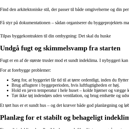
Find den arkitektoniske stil, der passer til både omgivelserne og din pe
Få styr på dokumentationen – sådan organiserer du byggeprojektets mapp
Tilpas byggekontrakten til din ombygning: Det skal du huske
Undgå fugt og skimmelsvamp fra starten
Fugt er en af de største trusler mod et sundt indeklima. I nybyggeri kan f
For at forebygge problemer:
Sørg for, at byggeriet får tid til at tørre ordentligt, inden du flytter
Brug affugtere i byggeperioden, hvis luftfugtigheden er høj.
Hold en jævn temperatur i hele huset – kolde hjørner og vægge 
Tør ikke tøj indendørs uden ventilation, og brug emhætte og ud
Et tørt hus er et sundt hus – og det kræver både god planlægning og
Planlæg for et stabilt og behageligt indekli