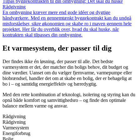
Tilpas byggekontrakten til din ombygning: Det skal du huske
Rådgivning
En ombygning kræver mere end gode idéer og dygtige
håndværkere. Med en gennemtænkt byggekontrakt kan du undgå
misforståelser, sikre økonomien og skabe ro i maven gennem hele
projektet. Her får du overblik over, hvad du skal huske, når
kontrakten skal tilpasses din ombygning.
Et varmesystem, der passer til dig
Der findes ikke én løsning, der passer til alle. Det bedste
varmesystem er det, der matcher din boligs behov, dit budget og
dine værdier. Uanset om du vælger fjernvarme, varmepumpe eller
biobrændsel, handler det om at skabe en bolig, der er behagelig at
bo i – og samtidig energieffektiv og bæredygtig.
Med den rette kombination af teknologi, isolering og styring kan du
opnå både komfort og samvittighedsro – og finde den optimale
balance mellem varme og ansvar.
Rådgivning
Rådgivning
Varmesystem
Energiforbrug
Bolig