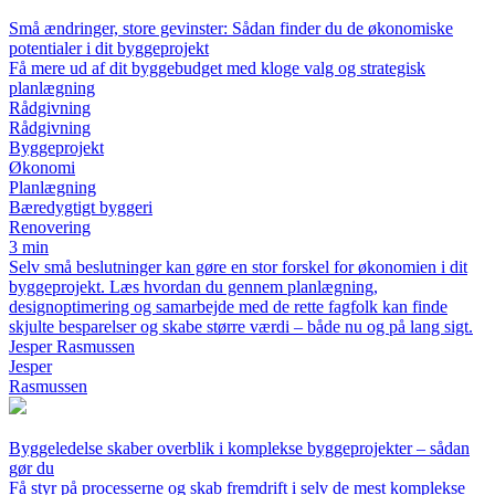
Små ændringer, store gevinster: Sådan finder du de økonomiske
potentialer i dit byggeprojekt
Få mere ud af dit byggebudget med kloge valg og strategisk
planlægning
Rådgivning
Rådgivning
Byggeprojekt
Økonomi
Planlægning
Bæredygtigt byggeri
Renovering
3 min
Selv små beslutninger kan gøre en stor forskel for økonomien i dit
byggeprojekt. Læs hvordan du gennem planlægning,
designoptimering og samarbejde med de rette fagfolk kan finde
skjulte besparelser og skabe større værdi – både nu og på lang sigt.
Jesper Rasmussen
Jesper
Rasmussen
Byggeledelse skaber overblik i komplekse byggeprojekter – sådan
gør du
Få styr på processerne og skab fremdrift i selv de mest komplekse