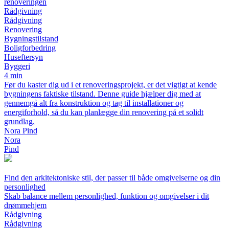
renoveringen
Rådgivning
Rådgivning
Renovering
Bygningstilstand
Boligforbedring
Huseftersyn
Byggeri
4 min
Før du kaster dig ud i et renoveringsprojekt, er det vigtigt at kende
bygningens faktiske tilstand. Denne guide hjælper dig med at
gennemgå alt fra konstruktion og tag til installationer og
energiforhold, så du kan planlægge din renovering på et solidt
grundlag.
Nora Pind
Nora
Pind
Find den arkitektoniske stil, der passer til både omgivelserne og din
personlighed
Skab balance mellem personlighed, funktion og omgivelser i dit
drømmehjem
Rådgivning
Rådgivning