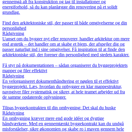
gennemgå alt fra konstruktion og tag til installationer og
energiforhold, så du kan planlægge din renovering på et solidt
grundlag.
Find den arkitektoniske stil, der passer til både omgivelserne og din
personlighed
Rådgivning
Uanset om du bygger nyt eller renoverer, handler arkitektur om mere
end æstetik – det handler om at skabe et hjem, der afspejler dig og
passer naturligt ind i sine omgivelser. Få inspiration til at finde den
arkitektoniske stil, der forener din personlighed med stedets karakter.
Få styr på dokumentationen – sådan organiserer du byggeprojektets
mapper og filer effektivt
Rådgivning
En velorganiseret dokumenthåndtering er nøglen til et effektivt
byggeprojekt. Læs, hvordan du opbygger en klar mappestruktur,
navngiver filer systematisk og sikrer, at hele teamet arbejder ud fra
de samme opdaterede oplysninger.
Tilpas byggekontrakten til din ombygning: Det skal du huske
Rådgivning
En ombygning kræver mere end gode idéer og dygtige
håndværkere. Med en gennemtænkt byggekontrakt kan du undgå
misforståelser, sikre økonomien og skabe ro i maven gennem hele