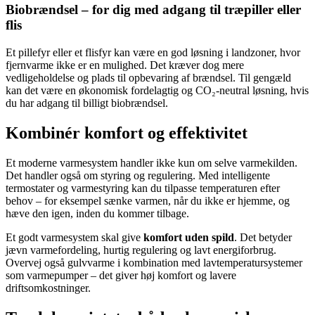
Biobrændsel – for dig med adgang til træpiller eller
flis
Et pillefyr eller et flisfyr kan være en god løsning i landzoner, hvor
fjernvarme ikke er en mulighed. Det kræver dog mere
vedligeholdelse og plads til opbevaring af brændsel. Til gengæld
kan det være en økonomisk fordelagtig og CO₂-neutral løsning, hvis
du har adgang til billigt biobrændsel.
Kombinér komfort og effektivitet
Et moderne varmesystem handler ikke kun om selve varmekilden.
Det handler også om styring og regulering. Med intelligente
termostater og varmestyring kan du tilpasse temperaturen efter
behov – for eksempel sænke varmen, når du ikke er hjemme, og
hæve den igen, inden du kommer tilbage.
Et godt varmesystem skal give
komfort uden spild
. Det betyder
jævn varmefordeling, hurtig regulering og lavt energiforbrug.
Overvej også gulvvarme i kombination med lavtemperatursystemer
som varmepumper – det giver høj komfort og lavere
driftsomkostninger.