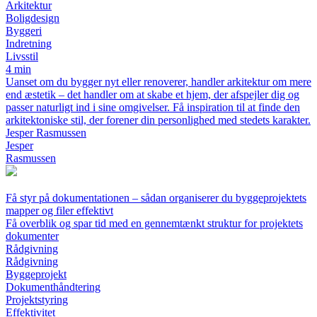
Arkitektur
Boligdesign
Byggeri
Indretning
Livsstil
4 min
Uanset om du bygger nyt eller renoverer, handler arkitektur om mere
end æstetik – det handler om at skabe et hjem, der afspejler dig og
passer naturligt ind i sine omgivelser. Få inspiration til at finde den
arkitektoniske stil, der forener din personlighed med stedets karakter.
Jesper Rasmussen
Jesper
Rasmussen
Få styr på dokumentationen – sådan organiserer du byggeprojektets
mapper og filer effektivt
Få overblik og spar tid med en gennemtænkt struktur for projektets
dokumenter
Rådgivning
Rådgivning
Byggeprojekt
Dokumenthåndtering
Projektstyring
Effektivitet