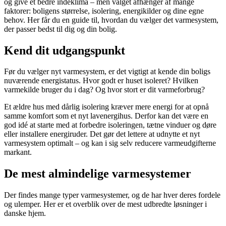
og give et bedre indeklima – men valget afhænger af mange
faktorer: boligens størrelse, isolering, energikilder og dine egne
behov. Her får du en guide til, hvordan du vælger det varmesystem,
der passer bedst til dig og din bolig.
Kend dit udgangspunkt
Før du vælger nyt varmesystem, er det vigtigt at kende din boligs
nuværende energistatus. Hvor godt er huset isoleret? Hvilken
varmekilde bruger du i dag? Og hvor stort er dit varmeforbrug?
Et ældre hus med dårlig isolering kræver mere energi for at opnå
samme komfort som et nyt lavenergihus. Derfor kan det være en
god idé at starte med at forbedre isoleringen, tætne vinduer og døre
eller installere energiruder. Det gør det lettere at udnytte et nyt
varmesystem optimalt – og kan i sig selv reducere varmeudgifterne
markant.
De mest almindelige varmesystemer
Der findes mange typer varmesystemer, og de har hver deres fordele
og ulemper. Her er et overblik over de mest udbredte løsninger i
danske hjem.