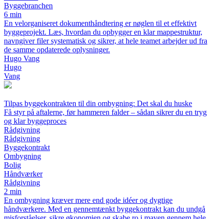
Byggebranchen
6 min
En velorganiseret dokumenthåndtering er nøglen til et effektivt
byggeprojekt. Læs, hvordan du opbygger en klar mappestruktur,
navngiver filer systematisk og sikrer, at hele teamet arbejder ud fra
de samme opdaterede oplysninger.
Hugo Vang
Hugo
Vang
Tilpas byggekontrakten til din ombygning: Det skal du huske
Få styr på aftalerne, før hammeren falder – sådan sikrer du en tryg
og klar byggeproces
Rådgivning
Rådgivning
Byggekontrakt
Ombygning
Bolig
Håndværker
Rådgivning
2 min
En ombygning kræver mere end gode idéer og dygtige
håndværkere. Med en gennemtænkt byggekontrakt kan du undgå
misforståelser, sikre økonomien og skabe ro i maven gennem hele