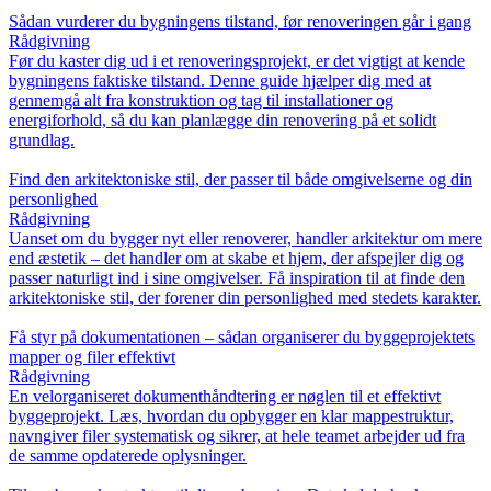
Sådan vurderer du bygningens tilstand, før renoveringen går i gang
Rådgivning
Før du kaster dig ud i et renoveringsprojekt, er det vigtigt at kende
bygningens faktiske tilstand. Denne guide hjælper dig med at
gennemgå alt fra konstruktion og tag til installationer og
energiforhold, så du kan planlægge din renovering på et solidt
grundlag.
Find den arkitektoniske stil, der passer til både omgivelserne og din
personlighed
Rådgivning
Uanset om du bygger nyt eller renoverer, handler arkitektur om mere
end æstetik – det handler om at skabe et hjem, der afspejler dig og
passer naturligt ind i sine omgivelser. Få inspiration til at finde den
arkitektoniske stil, der forener din personlighed med stedets karakter.
Få styr på dokumentationen – sådan organiserer du byggeprojektets
mapper og filer effektivt
Rådgivning
En velorganiseret dokumenthåndtering er nøglen til et effektivt
byggeprojekt. Læs, hvordan du opbygger en klar mappestruktur,
navngiver filer systematisk og sikrer, at hele teamet arbejder ud fra
de samme opdaterede oplysninger.