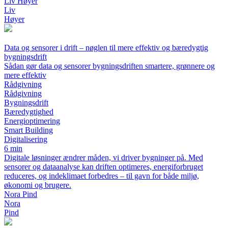
Liv Høyer
Liv
Høyer
Data og sensorer i drift – nøglen til mere effektiv og bæredygtig
bygningsdrift
Sådan gør data og sensorer bygningsdriften smartere, grønnere og
mere effektiv
Rådgivning
Rådgivning
Bygningsdrift
Bæredygtighed
Energioptimering
Smart Building
Digitalisering
6 min
Digitale løsninger ændrer måden, vi driver bygninger på. Med
sensorer og dataanalyse kan driften optimeres, energiforbruget
reduceres, og indeklimaet forbedres – til gavn for både miljø,
økonomi og brugere.
Nora Pind
Nora
Pind