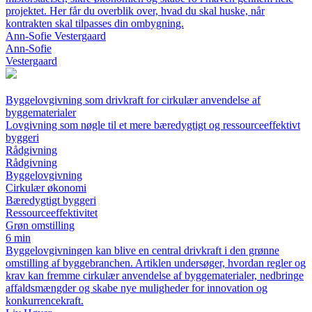
projektet. Her får du overblik over, hvad du skal huske, når
kontrakten skal tilpasses din ombygning.
Ann-Sofie Vestergaard
Ann-Sofie
Vestergaard
Byggelovgivning som drivkraft for cirkulær anvendelse af
byggematerialer
Lovgivning som nøgle til et mere bæredygtigt og ressourceeffektivt
byggeri
Rådgivning
Rådgivning
Byggelovgivning
Cirkulær økonomi
Bæredygtigt byggeri
Ressourceeffektivitet
Grøn omstilling
6 min
Byggelovgivningen kan blive en central drivkraft i den grønne
omstilling af byggebranchen. Artiklen undersøger, hvordan regler og
krav kan fremme cirkulær anvendelse af byggematerialer, nedbringe
affaldsmængder og skabe nye muligheder for innovation og
konkurrencekraft.