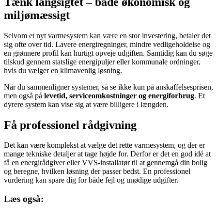
Tænk langsigtet – både økonomisk og
miljømæssigt
Selvom et nyt varmesystem kan være en stor investering, betaler det
sig ofte over tid. Lavere energiregninger, mindre vedligeholdelse og
en grønnere profil kan hurtigt opveje udgiften. Samtidig kan du søge
tilskud gennem statslige energipuljer eller kommunale ordninger,
hvis du vælger en klimavenlig løsning.
Når du sammenligner systemer, så se ikke kun på anskaffelsesprisen,
men også på
levetid, serviceomkostninger og energiforbrug
. Et
dyrere system kan vise sig at være billigere i længden.
Få professionel rådgivning
Det kan være komplekst at vælge det rette varmesystem, og der er
mange tekniske detaljer at tage højde for. Derfor er det en god idé at
få en energirådgiver eller VVS-installatør til at gennemgå din bolig
og beregne, hvilken løsning der passer bedst. En professionel
vurdering kan spare dig for både fejl og unødige udgifter.
Læs også: