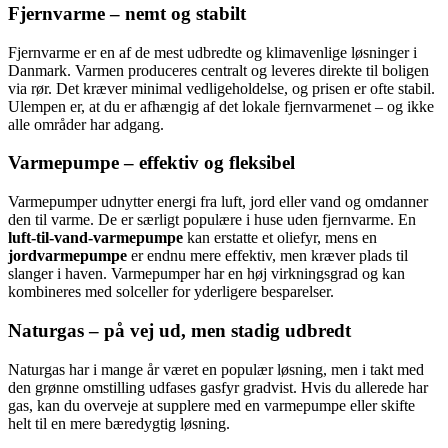
Fjernvarme – nemt og stabilt
Fjernvarme er en af de mest udbredte og klimavenlige løsninger i
Danmark. Varmen produceres centralt og leveres direkte til boligen
via rør. Det kræver minimal vedligeholdelse, og prisen er ofte stabil.
Ulempen er, at du er afhængig af det lokale fjernvarmenet – og ikke
alle områder har adgang.
Varmepumpe – effektiv og fleksibel
Varmepumper udnytter energi fra luft, jord eller vand og omdanner
den til varme. De er særligt populære i huse uden fjernvarme. En
luft-til-vand-varmepumpe
kan erstatte et oliefyr, mens en
jordvarmepumpe
er endnu mere effektiv, men kræver plads til
slanger i haven. Varmepumper har en høj virkningsgrad og kan
kombineres med solceller for yderligere besparelser.
Naturgas – på vej ud, men stadig udbredt
Naturgas har i mange år været en populær løsning, men i takt med
den grønne omstilling udfases gasfyr gradvist. Hvis du allerede har
gas, kan du overveje at supplere med en varmepumpe eller skifte
helt til en mere bæredygtig løsning.